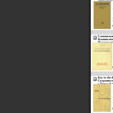
литературн
Славянская
Букинистич
Издательств
стр Тираж:
мм) инфо 3
Key to the 
Сохранност
г Твердый п
50000 экз 
5112x.