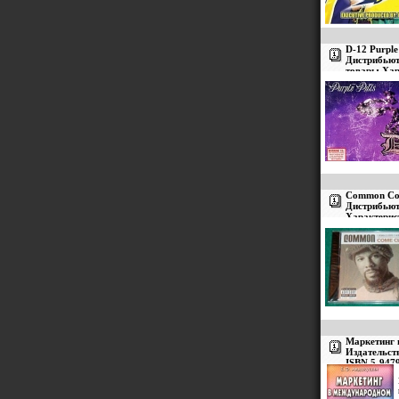
D-12 Purple
Дистрибьют
товары Хар
Импортное 
Common Com
Дистрибьют
Характерис
издание инф
Маркетинг 
Издательст
ISBN 5-947
60x84/16 (