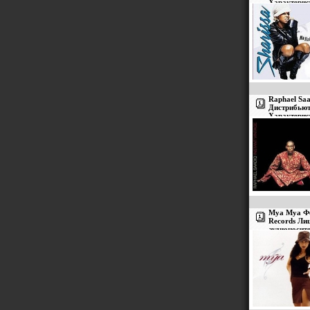
Характерис
Импортное 
Raphael Saa
Дистрибьют
Характерис
Импортное 
Mya Mya Фо
Records Ли
аудионосит
инфо 2899v