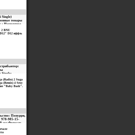
 Single)
ионные товары
г : Импортное
d 2 BNU
D12" D12 вффзь
стрибьютор:
ры
 Single:
a (Radio) 2 Suga
ga (Remix) 4 Sexy
ие "Baby Bash".
льство: Попурри,
N 978-985-15-
00 экз Формат:
ачале
нта