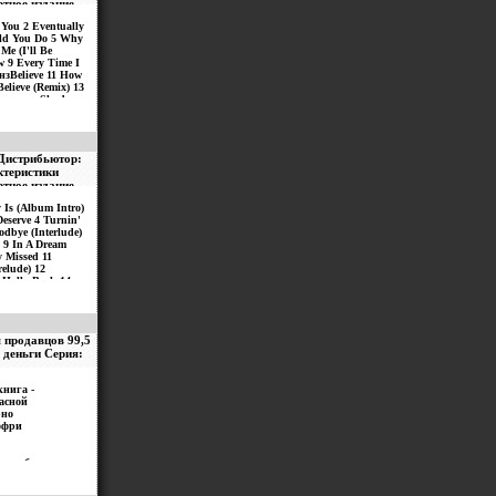
ртное издание
You 2 Eventually
ld You Do 5 Why
 Me (I'll Be
 9 Every Time I
нзBelieve 11 How
Believe (Remix) 13
лнитель Shades.
 Дистрибьютор:
ктеристики
ртное издание
Is (Album Intro)
eserve 4 Turnin'
odbye (Interlude)
 9 In A Dream
 Missed 11
relude) 12
 Holla Back 14
нитель "Nina
 продавцов 99,5
 деньги Серия:
книга -
асной
рно
ффри
я работа,
ом
 продавца