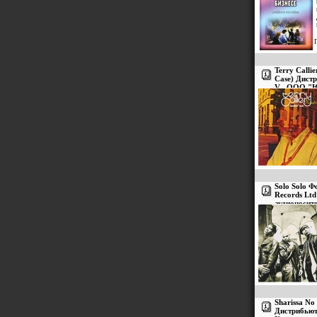
Terry Calli
Case) Дистр
V , ООО "Ю
Лицензионн
Solo Solo 
Records Lt
аудионосит
инфо 2893v
Sharissa No
Дистрибьют