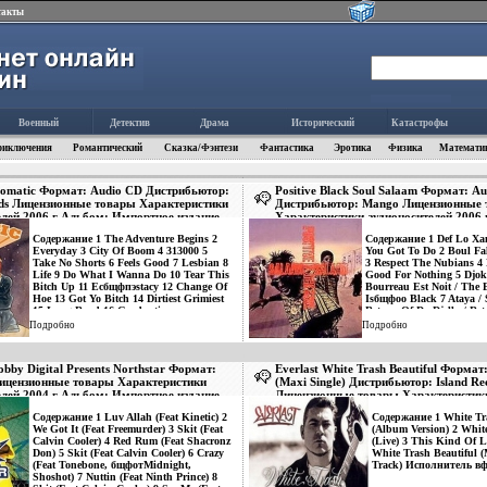
такты
Военный
Детектив
Драма
Исторический
Катастрофы
риключения
Романтический
Сказка/Фэнтези
Фантастика
Эротика
Физика
Математи
romatic Формат: Audio CD Дистрибьютор:
Positive Black Soul Salaam Формат: A
ds Лицензионные товары Характеристики
Дистрибьютор: Mango Лицензионные
елей 2006 г Альбом: Импортное издание
Характеристики аудионосителей 2006 
.
Импортное издание инфо 2882v.
Содержание 1 The Adventure Begins 2
Содержание 1 Def Lo Xa
Everyday 3 City Of Boom 4 313000 5
You Got To Do 2 Boul Fal
Take No Shorts 6 Feels Good 7 Lesbian 8
3 Respect The Nubians 4 
Life 9 Do What I Wanna Do 10 Tear This
Good For Nothing 5 Djoko
Bitch Up 11 Ecбщфпэstacy 12 Change Of
Bourreau Est Noit / The 
Hoe 13 Got Yo Bitch 14 Dirtiest Grimiest
Isбщфоо Black 7 Ataya / 
15 Long Road 16 Graduation
Return Of Da Djelly / Re
Исполнитель "Promatic".
Griot 9 Je Nes Sais Pas /
Подробно
Подробно
Peurs / Fears 11 President
President Of Africa Исп
"Positive Black Soul" "B
obby Digital Presents Northstar Формат:
Everlast White Trash Beautiful Формат
ицензионные товары Характеристики
(Maxi Single) Дистрибьютор: Island Re
елей 2004 г Альбом: Импортное издание
Лицензионные товары Характеристик
.
аудионосителей 2006 г : Импортное и
Содержание 1 Luv Allah (Feat Kinetic) 2
Содержание 1 White Tra
2884v.
We Got It (Feat Freemurder) 3 Skit (Feat
(Album Version) 2 White
Calvin Cooler) 4 Red Rum (Feat Shacronz
(Live) 3 This Kind Of L
Don) 5 Skit (Feat Calvin Cooler) 6 Crazy
White Trash Beautiful 
(Feat Tonebone, бщфотMidnight,
Track) Исполнитель вф
Shoshot) 7 Nuttin (Feat Ninth Prince) 8