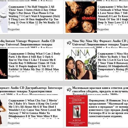
тики аудионосителей 2006 г Альбом:
аудионосителей 2006 г Альбом: Импо
издание инфо 2895v.
инфо 2896v.
Содержание 1 No Half Steppin 2 All
Содержание 1 Who Are 
These Years 3 Intro (Skit) 4 Any Other
3 Serenade 4 What Wou
Night 5 Put Down That Phone 6 I'm
6 Love Never Dies 7 Tell
Waiting 7 I Can't Wait 8 Argument (Skit)
Around) 8 Last To Know
9 Thug Love 10 Dun бщфнеPut Up Too
Think Of You 10 I бщф
Long 11 Over A Man 12 Do We Really 13
Deep Is Your Love 12 I 
Issues Исполнитель Sharissa.
Time Will Reveal Испо
Подробно
Подробно
diq Instant Vintage Формат: Audio CD
Nina Sky Nina Sky Формат: Audio CD
ор: Universal Лицензионные товары
Universal Лицензионные товары Хара
тики аудионосителей 2002 г Альбом:
аудионосителей 2006 г Альбом: Импо
издание инфо 2897v.
инфо 2898v.
Содержание 1 Doing What I Can 2 Body
Содержание 1 Nina Sky 
Parts 3 Be Here 4 Still Ray 5 Oph 6
2 Move Ya Body 3 You D
You're The One I Like 7 Excuse Me 8
Me On 5 Let It Go 6 Go
Charlie Ray 9 Different Times 10 Tick
7 Your Time 8 Runaway
Tock 11 People бщфмя 12 Tek #1 13
(Remix) 10 Sбщфнбurely
Faithful 14 Make My Day 15 Blind Man
Temperature's Rising (P
16 Tek #2 17 Uptown 18 What's Life Like
Temperature's Rising 13
19 Skyy, Can You Feel Me Исполнитель
Faded Memories Испол
Подробно
Подробно
Рафаэль Саадик Raphael Saadiq.
Sky".
рмат: Audio CD Дистрибьютор: Interscope
Маленькая красная книга ответов для
цензионные товары Характеристики
способов убедить, продать и получить
елей 2006 г Альбом: Импортное издание
Деловой бестселлер инфо 2900v.
.
Содержание 1 What Cha Say 2 Movin'
Переводчик: Я Новиков Эта 
On 3 Baby It's Yours 4 Keep On Lovin'
продолжение "Маленькой кр
Me 5 It's All About Me 6 If You Died I
книги о продажах" от всеми
Wouldn't Cry Cause You Never Loved Me
известного гуру продаж Дже
Anyway 7 We're Gonna Make Ya
Гитомера И в то же время это
Dбщфнвance 8 If You Were Mine 9 Bye
самостоятельное издание,
Bye 10 Anytime You Want Me 11 Don't Be
мгновеннобщфнг, как и перва
Afraid 12 My First Night With You 13
ставшее мировым бестселлер
Подробно
Подробно
Movin' On Исполнитель Mya.
Раскрывая взаимоотношения