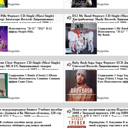
Skit (Feat Calvin Cooler) 9 See Me (Feat
Freemurder) 10 64 11 So So Serious (Feat
Подробно
Подробно
TMF) 12 Duckie 13 Ballin (Feat Suga
Bang Bang, Solomon Childs) 14 Destiny
(Feat Kinetic) 15 Blaвзхэяck Knights Of
 Pills Формат: CD-Single (Maxi Single)
D12 My Band Формат: CD-Single (Maxi
The Northstar (Feat Doc Doom, Midnight)
ор: Interscope Records Лицензионные
Дистрибьютор: Shady Records Лиценз
Исполнитель "Northstar" "Northstarz".
актеристики аудионосителей 2006 г :
Характеристики аудионосителей 2006 
издание инфо 2885v.
издание инфо 2886v.
Исполнитель "D-12" "D12" D-12
Содержание 1 My Ban
вффзы Purple Pills.
Исполнитель "D-12" "
My Band.
Подробно
Подробно
e Close Формат: CD-Single (Maxi Single)
Baby Bash Suga Suga Формат: ECD Ди
ор: MCA US Лицензионные товары
Universal Records Лицензионные това
тики аудионосителей 2003 г : Импортное
Характеристики аудионосителей 2006 г
о 2887v.
Импортное издание инфо 2888v.
Содержание 1 Remix (Closer) 2 Album
Содержание 1 Suga Sug
Version Исполнитель Common Common
Suga (Video) 3 Suga Su
вффив Come Close.
Eyes Исполнитель вфф
Подробно
Подробно
в международном бизнесе Учебное пособие
Искусство заключения сделок Издате
во: Дашков и Ко Мягкая обложка, 328 стр
2008 г Твердый переплет, 240 стр ISB
98-034-7 Тираж: 5000 экз Формат:
0285-7, 978-0-7852-1429-1 Тираж: 51
~143х205 мм) инфо 2889v.
84x108/32 (~130х205 мм) инфо 2890v.
В учебном пособии автор делает
Переводчик: Е Бакушева В н
попытку обобщить ряд новых явлений
своей карьеры торгового аге