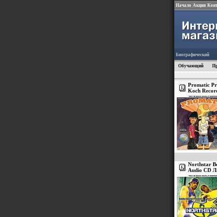
Начало
Акция
Кон
Биографический
Обучающий
П
Promatic P
Koch Recor
аудионосит
инфо 2881v
Northstar B
Audio CD Л
аудионосит
инфо 2883v