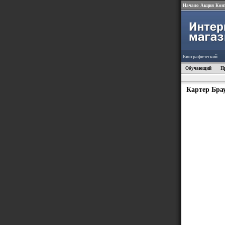
Начало
Акция
Кон
Биографический
Обучающий
П
Картер Бра