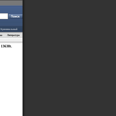
Криминальный
ка
Литература
13638t.