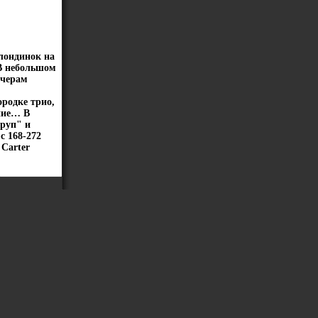
лондинок на
В небольшом
ечерам
ородке трио,
ние… В
руп" и
c 168-272
 Carter