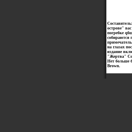
Составитель
острове" ва
погребке qб
собираются 
примечательн
на глазах п
издание вкл
"Жертва" Сод
Нет больше б
Brown.