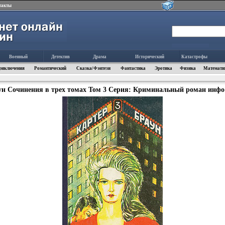
такты
Военный
Детектив
Драма
Исторический
Катастрофы
риключения
Романтический
Сказка/Фэнтези
Фантастика
Эротика
Физика
Математи
ун Сочинения в трех томах Том 3 Серия: Криминальный роман инфо 