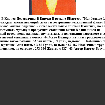
: В Кирчев Переводчик: В Кирчев В романе БКартера "Нет больше б
с ожидает захватывающий сюжет и совершенно неожиданный финал 
шйюа"Золотая подкова" - интеллектуальном притоне Пэйнсити, по в
послушать музыку и пропустить стаканчик виски В один ничем не
ый вечер, когда начинает звучать джаз в исполнении известного в г
осетителей совершаетвжчяэся убийство Полиция начинает расследова
ючены также романы "Алая плоть", "Гуляй, ведьма", "Необычный т
ержание Алая плоть c 3-86 Гуляй, ведьма c 87-167 Необычный труп 
лондинок на острове c 273-336 Жертва c 337-463 Автор Картер Браун