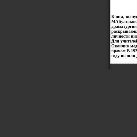
Книга, выпус
МАБулгакова
драматургии
раскрывающи
личности пи
Для учителе
Окончив мед
врачом В 192
году вышли д