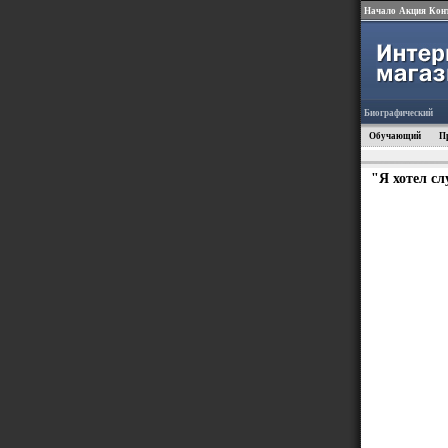
Начало
Акция
Кон
Биографический
Обучающий
П
"Я хотел с