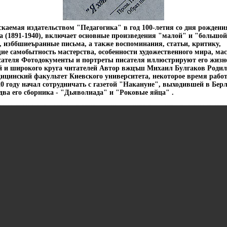
каемая издательством "Педагогика" в год 100-летия со дня рождени
 (1891-1940), включает основные произведения "малой" и "большой
, изббшиеъранные письма, а также воспоминания, статьи, критику,
е самобытность мастерства, особенности художественного мира, ма
сателя Фотодокументы и портреты писателя иллюстрируют его жизн
й и широкого круга читателей Автор вжцъш Михаил Булгаков Родил
ицинский факультет Киевского университета, некоторое время рабо
0 году начал сотрудничать с газетой "Накануне", выходившей в Берл
ва его сборника - "Дьяволиада" и "Роковые яйца" .