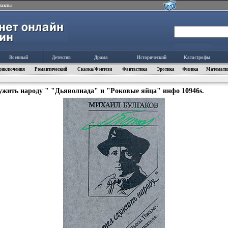
такты
Военный
Детектив
Драма
Исторический
Катастрофы
риключения
Романтический
Сказка/Фэнтези
Фантастика
Эротика
Физика
Математи
лужить народу " "Дьяволиада" и "Роковые яйца" инфо 10946s.