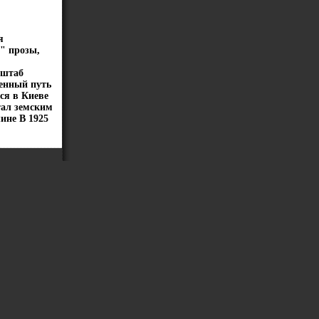
я
" прозы,
сштаб
енный путь
ся в Киеве
тал земским
ине В 1925