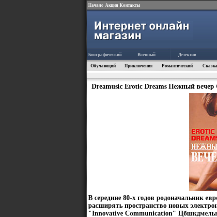
Начало
Акция
Контакты
Биографический
Военный
Детектив
Обучающий
Приключения
Романтический
Сказка
Dreamusic Erotic Dreams Нежный вечер 
В середине 80-х годов родоначальник ев
расширять пространство новых электро
"Innovative Communication" Цбшкдмель