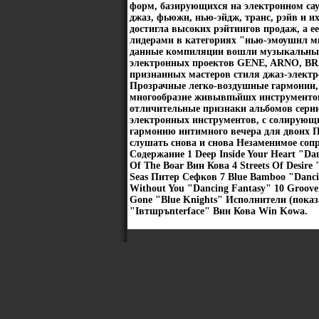
форм, базирующихся на электронном сау
джаз, фьюжн, нью-эйдж, транс, рэйв и 
достигла высоких рэйтингов продаж, а 
лидерами в категориях "нью-эмоушнл м
данные компиляции вошли музыкальные 
электронных проектов GENE, ARNO, 
признанных мастеров стиля джаз-эле
Прозрачные легко-воздушные гармонии, 
многообразие живывпьйшх инструментов
отличительные признаки альбомов серии
электронных инструментов, с солирующи
гармонию интимного вечера для двоих 
слушать снова и снова Незаменимое соп
Содержание 1 Deep Inside Your Heart "Dan
Of The Boar Вин Кова 4 Streets Of Desire
Seas Питер Сефков 7 Blue Bamboo "Dancin
Without You "Dancing Fantasy" 10 Groove D
Gone "Blue Knights" Исполнители (показ
"Iвтшръnterface" Вин Кова Win Kowa.