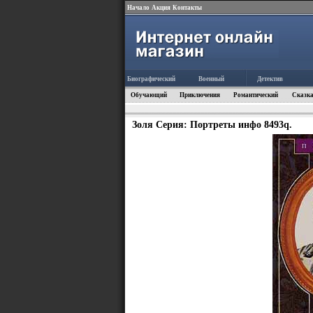
Начало
Акция
Контакты
Биографический
Военный
Детектив
Обучающий
Приключения
Романтический
Сказка
Золя Серия: Портреты инфо 8493q.