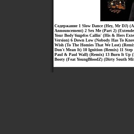
Содержание 1 Slow Dance (Hey, Mr DJ) (Aft
Announcement) 2 Sex Me (Part 2) (Extende
Your Body'бщрбэs Callin' (His & Hers Exte
Version) 6 Down Low (Nobody Has To Know) 
Wish (To The Homies That We Lost) (Remix)
Don't Mean It) 10 Ignition (Remix) 11 Ste
Paul & Paul Wall) (Remix) 13 Burn It Up (
Booty (Feat YoungBloodZ) (Dirty South Mi