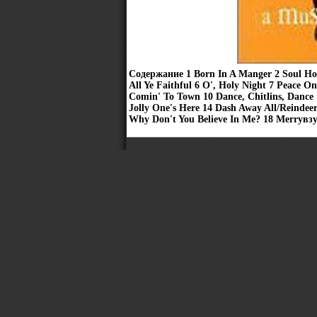
Содержание 1 Born In A Manger 2 Soul Ho
All Ye Faithful 6 O', Holy Night 7 Peace 
Comin' To Town 10 Dance, Chitlins, Dance
Jolly One's Here 14 Dash Away All/Reindee
Why Don't You Believe In Me? 18 Merryвз