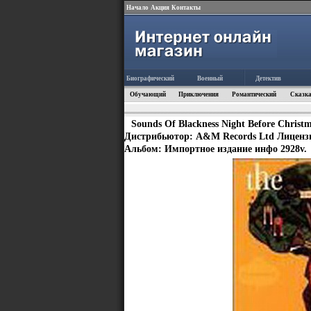
Начало
Акция
Контакты
Биографический
Военный
Детектив
Обучающий
Приключения
Романтический
Сказка
Sounds Of Blackness Night Before Chris
Дистрибьютор: A&M Records Ltd Лицензи
Альбом: Импортное издание инфо 2928v.