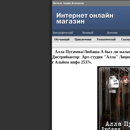
Начало
Акция
Контакты
Биографический
Военный
Детектив
Обучающий
Приключения
Романтический
Сказка
Алла Пугачева/Любаша А был ли мальч
Дистрибьютор: Арт-студия "Алла" Лицен
г Альбом инфо 2537v.