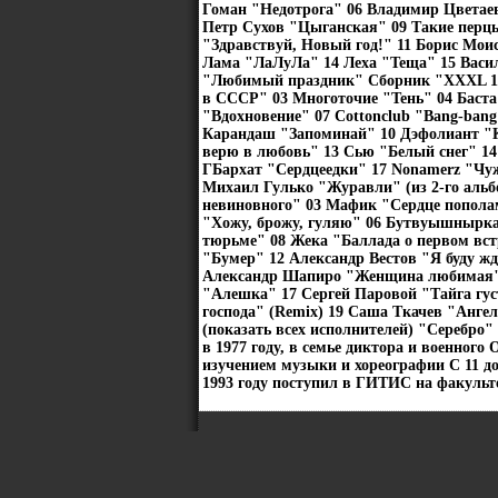
Гоман "Недотрога" 06 Владимир Цветае
Петр Сухов "Цыганская" 09 Такие перцы
"Здравствуй, Новый год!" 11 Борис Моис
Лама "ЛаЛуЛа" 14 Леха "Теща" 15 Вас
"Любимый праздник" Сборник "XXXL 18
в СССР" 03 Многоточие "Тень" 04 Баста
"Вдохновение" 07 Cottonclub "Bang-ban
Карандаш "Запоминай" 10 Дэфолиант "К
верю в любовь" 13 Сью "Белый снег" 14
ГБархат "Сердцеедки" 17 Nonamerz "Чу
Михаил Гулько "Журавли" (из 2-го аль
невиновного" 03 Мафик "Сердце попола
"Хожу, брожу, гуляю" 06 Бутвуышнырка
тюрьме" 08 Жека "Баллада о первом вс
"Бумер" 12 Александр Вестов "Я буду жд
Александр Шапиро "Женщина любимая" 
"Алешка" 17 Сергей Паровой "Тайга гу
господа" (Remix) 19 Саша Ткачев "Анге
(показать всех исполнителей) "Серебро
в 1977 году, в семье диктора и военног
изучением музыки и хореографии С 11 до
1993 году поступил в ГИТИС на факульте