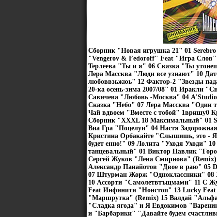
Сборник "Новая игрушка 21" 01 Serebro
"Vengerov & Fedoroff" Feat "Игра Слов
Терлеева "Ты и я" 06 Сказка "Ты утонеш
Лера Массква "Люди все узнают" 10 Дат
любоввзьжюь" 12 Фактор-2 "Звезды па
20-ка осень-зима 2007/08" 01 Иракли 
Савичева "Любовь -Москва" 04 A'Studi
Сказка "Небо" 07 Лера Массква "Один 
Чай вдвоем "Вместе с тобой" 1вришу0
Сборник "XXXL 18 Максимальный" 01 Ser
Виа Гра "Поцелуи" 04 Настя Задорожная
Кристина Орбакайте "Слышишь, это - Я
будет енно!" 09 Лолита "Уходя Уходи" 
танцевальный" 01 Виктор Павлик "Город 
Сергей Жуков "Лена Смирнова" (Remix) 
Александр Панайотов "Двое в раю" 05 D
07 Штурман Жорж "Одноклассники" 08 X
10 Ассорти "Самолетвтъщмами" 11 С Жук
Feat Инфинити "Нонстоп" 13 Lucky Feat
"Маршрутка" (Remix) 15 Валдай "Альф
"Сладка ягода" и Я Евдокимов "Варени
и "Барбарики" "Давайте будем счастлив