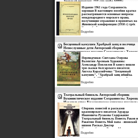
Твердый переплет, 244 стр инфо 6080y.
Издание 1961 года Сохранность
хорошая В настоящем пособии кратко
рассматриваются основные вопросы
международного морского права,
получившие отражение в принятых на
Женевской конференции (1958 г) трёх
Конвенбшйпыциях,
ратифицированных Советским
Подробно
Союзом В пособие дополнительно
включены разделы, кратко
освещающие правовое положение и
Бесценный камушек Храбрый заяц и волчица
режим закрытых морей и
Непослушные дети Авторский сборник
международных морских каналов В
Букинистическое издание Сохранность: Хорош
приложениях даны нормативные акты
Автор Леонтий Иванащенко.
Издательство: Болгарский художник, 1977 г Т
Переводчики: Светлана Озерова
переплет, 48 стр Тираж: 30120 экз Цветные
Валентин Арсеньев Художник:
иллюстрации инфо 6228y.
Александр Поплилов В книгу вошли
три сказки болгарского писателя
Ангела Каралийчева: "Бесценный
камушек", "Храбрый заяц ибшйъь
волчица", "Непослушные дети"
Формат 8/60/90 (220 х 294 мм) Автор
Подробно
Ангел Каралийчев.
Театральный бинокль Авторский сборник
Букинистическое издание Сохранность: Хорош
Издательство: Красноярское книжное издатель
1982 г Твердый переплет, 152 стр Тираж: 30000
Сборник повестей и рассказов
Формат: 84x108/32 (~130х205 мм) инфо 12218y
красноярского писателя Эдуарда
Ивановича Русакова Содержание
Театральный бинокль Повесть Раков и
Ракитин Повесть Мой папа - японский
шпион Рассказ Доктор
Касаткинбшижщ Рассказ Море
волнуется Рассказ Под пальмой Рассказ
Подробно
Белый медведь Рассказ Шофер и