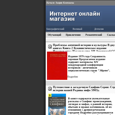
Начало
Акция
Контакты
Биографический
Военный
Детектив
Обучающий
Приключения
Романтический
Сказка
Проблемы античной истории и культуры В дву
книгах Книга 2 Букинистическое издание
Издательство: Издательство АН Армянской СС
1979 г Твердый переплет, 508 стр Тираж: 1200 
Издание 1979 года Сохранность
Формат: 60x84/16 (~143х205 мм) инфо 5899y.
хорошая Предлагаемое издание
содержит материалы XIV
международной конференции
историков - античников
социалистических стран "Эйрене",
которая состоялась в Ереване
(Армбшклиянская ССР) 18-23 мая 1976
Подробно
года Настоящий сборник содержит
статьи по самым различным вопросам
истории, филологии, археологии,
Путешествие в загадочную Скифию Серия: Ст
искусства античного мира, стран
истории нашей Родины инфо 5903y.
Ближнего и Среднего Востока, древних
государств на территории нашей
Родины.
В книге содержатся увлекательные
рассказы о Скифии: происхождении,
легендах и мифах, о ранней истории,
обычаях и нравах кочевников, об их
отношении с древнегреческими
городами Подробно рассматриваются