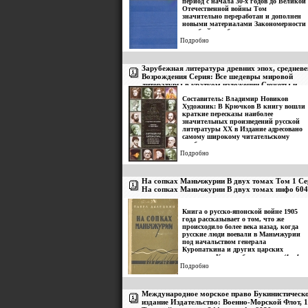
период с начала 30-х годов до Великой
Отечественной войны Том
значительно переработан и дополнен
новыми материалами Закономерности
и свобшйшкеобразие литературного
процесса 30-х годов рассматриваются
Подробно
на основе углубленного изучения его
проблематики и стилевых
особенностей творчества крупнейших
Зарубежная литература древних эпох, средневе
писателей и поэтов исследуемого
Возрождения Серия: Все шедевры мировой
периода Улучшены и обновлены
литературы в кратком изложении Сюжеты и
главы, посвященные творчеству
Малышкина, Ильфа и Петрвжчытова,
характеры инфо 6039y.
Составитель: Владимир Новиков
Исаковского и др Новыми являются
Художник: В Крючков В книгу вошли
главы: "Творческое взаимодействие
краткие пересказы наиболее
литератур народов СССР", "Ю Н
значительных произведений русской
Тынянов", "М И Зощенко" В главе о
литературы ХХ в Издание адресовано
литературной журналистике
самому широкому читательскому
рассмотрены важнейшие критические
крубшкощгу: ученикам старших
работы 30-х годов.
классов, абитуриентам, студентам,
Подробно
учителям и преподавателям, а также
тем, кто просто любит литературу,
кому свод пересказов поможет в
На сопках Маньчжурии В двух томах Том 1 Се
поисках увлекательного чтения и в
На сопках Маньчжурии В двух томах инфо 604
составлении личных библиотек Что
внутри? Страница 1 | 2 | 3 | 4 | 5 | 6 |
вжшло7 | 8 | 9 | 10.
Книга о русско-японской войне 1905
года рассказывает о том, что же
происходило более века назад, когда
русские люди воевали в Маньчжурии
под начальством генерала
Куропаткина и других царских
генералов Книга пбшиыкервая (1 - 4
части) Автор Павел Далецкий.
Подробно
Международное морское право Букинистическ
издание Издательство: Военно-Морской Флот, 1